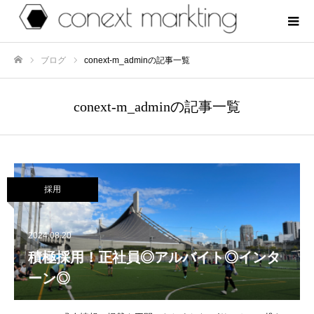
ブログ
conext-m_adminの記事一覧
ホーム
conext-m_adminの記事一覧
採用
2024.08.20
積極採用！正社員◎アルバイト◎インタ
ーン◎